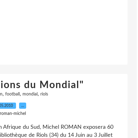
Rions du Mondial"
,
,
,
on
football
mondial
riols
05.2010
…
 roman-michel
en Afrique du Sud, Michel ROMAN exposera 60
ibliothèque de Riols (34) du 14 Juin au 3 Juillet