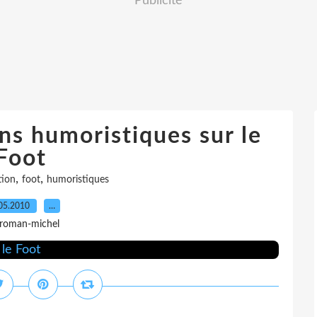
Publicité
ns humoristiques sur le
Foot
,
,
tion
foot
humoristiques
05.2010
…
 roman-michel