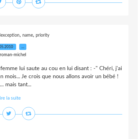
,
,
dexception
name
priority
05.2010
…
 roman-michel
femme lui saute au cou en lui disant : -" Chéri, j'ai
n mois... Je crois que nous allons avoir un bébé !
.. mais tant...
ire la suite