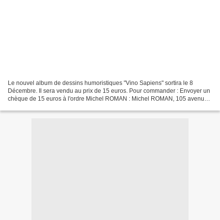
Le nouvel album de dessins humoristiques "Vino Sapiens" sortira le 8
Décembre. Il sera vendu au prix de 15 euros. Pour commander : Envoyer un
chèque de 15 euros à l'ordre Michel ROMAN : Michel ROMAN, 105 avenue
de la Gare 34220 Saint Pons de Thomières...