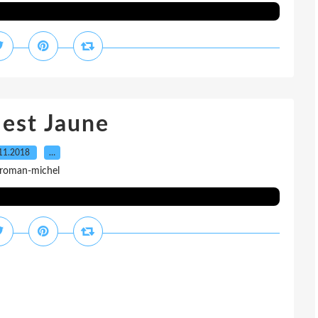
 est Jaune
11.2018
…
 roman-michel