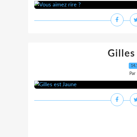
Gilles
14.
Par