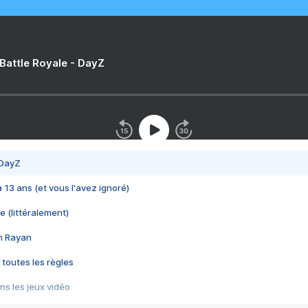
 Battle Royale - DayZ
 DayZ
 a 13 ans (et vous l'avez ignoré)
e (littéralement)
im Rayan
 toutes les règles
s les jeux vidéo