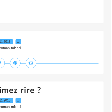
11.2018
…
 roman-michel
imez rire ?
11.2018
…
 roman-michel