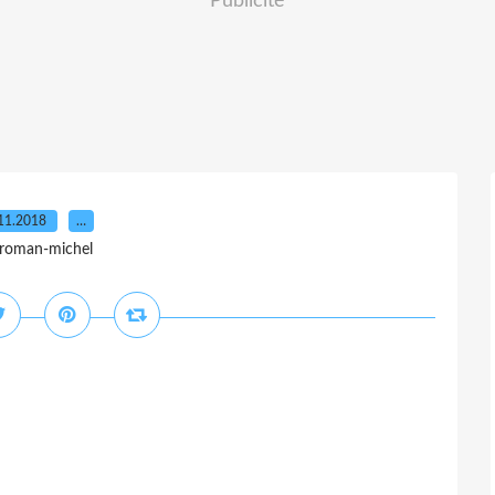
Publicité
11.2018
…
 roman-michel