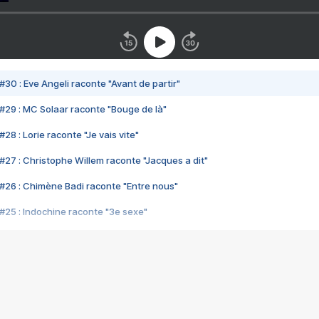
#30 : Eve Angeli raconte "Avant de partir"
#29 : MC Solaar raconte "Bouge de là"
28 : Lorie raconte "Je vais vite"
#27 : Christophe Willem raconte "Jacques a dit"
#26 : Chimène Badi raconte "Entre nous"
#25 : Indochine raconte "3e sexe"
#24 : Zaho raconte "C'est chelou"
#23 : Patrick Bruel raconte "Au café des délices"
#22 : Kyo raconte "Le chemin"
#21 : Nolwenn Leroy raconte "Cassé"