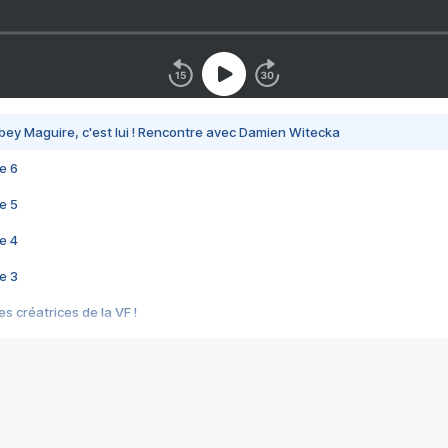
bey Maguire, c'est lui ! Rencontre avec Damien Witecka
e 6
e 5
e 4
e 3
s créatrices de la VF !
e 2
e 1
e Mektoub My Love arrive enfin ! Rencontre avec Shaïn Boumedine et Sal