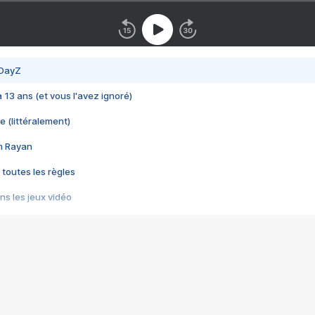
 DayZ
 a 13 ans (et vous l'avez ignoré)
e (littéralement)
im Rayan
 toutes les règles
s les jeux vidéo
us choquant de Rockstar ? - Le scandale BULLY
e plus moche de Steam
du RÊVE tourne au CAUCHEMAR
pendant 8 heures