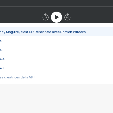
bey Maguire, c'est lui ! Rencontre avec Damien Witecka
e 6
e 5
e 4
e 3
s créatrices de la VF !
e 2
e 1
e Mektoub My Love arrive enfin ! Rencontre avec Shaïn Boumedine et Sal