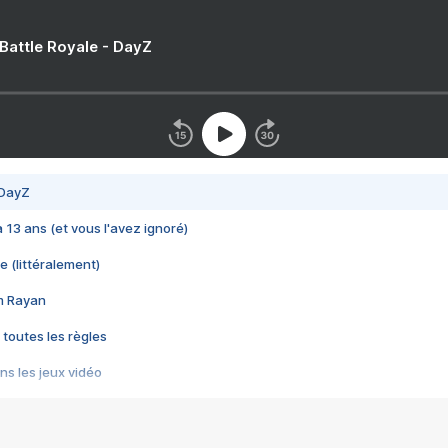
 Battle Royale - DayZ
 DayZ
 a 13 ans (et vous l'avez ignoré)
e (littéralement)
im Rayan
 toutes les règles
s les jeux vidéo
us choquant de Rockstar ? - Le scandale BULLY
e plus moche de Steam