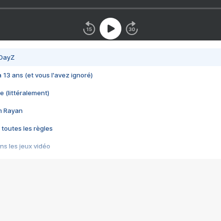
 DayZ
 a 13 ans (et vous l'avez ignoré)
e (littéralement)
im Rayan
 toutes les règles
s les jeux vidéo
us choquant de Rockstar ? - Le scandale BULLY
e plus moche de Steam
du RÊVE tourne au CAUCHEMAR
pendant 8 heures