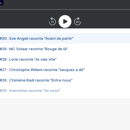
#30 : Eve Angeli raconte "Avant de partir"
#29 : MC Solaar raconte "Bouge de là"
28 : Lorie raconte "Je vais vite"
#27 : Christophe Willem raconte "Jacques a dit"
#26 : Chimène Badi raconte "Entre nous"
#25 : Indochine raconte "3e sexe"
#24 : Zaho raconte "C'est chelou"
#23 : Patrick Bruel raconte "Au café des délices"
#22 : Kyo raconte "Le chemin"