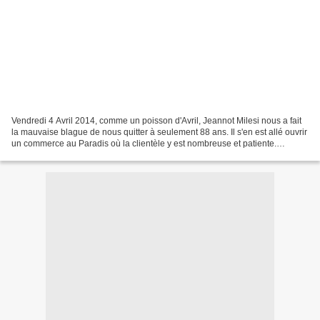
Vendredi 4 Avril 2014, comme un poisson d'Avril, Jeannot Milesi nous a fait
la mauvaise blague de nous quitter à seulement 88 ans. Il s'en est allé ouvrir
un commerce au Paradis où la clientèle y est nombreuse et patiente.
Comme il dit, le paradis c'est...