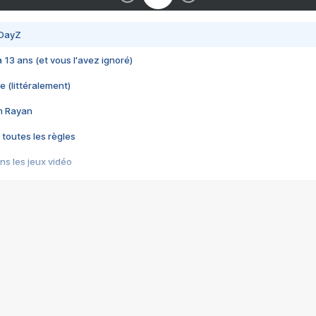
 DayZ
 a 13 ans (et vous l'avez ignoré)
e (littéralement)
im Rayan
 toutes les règles
s les jeux vidéo
us choquant de Rockstar ? - Le scandale BULLY
e plus moche de Steam
du RÊVE tourne au CAUCHEMAR
pendant 8 heures
it… à tort
umiliés par un jeu vidéo