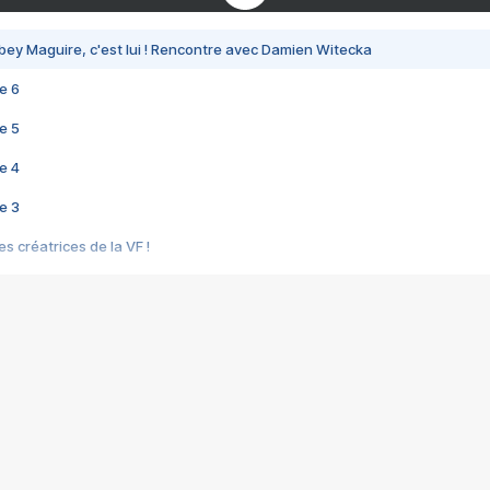
bey Maguire, c'est lui ! Rencontre avec Damien Witecka
e 6
e 5
e 4
e 3
s créatrices de la VF !
e 2
e 1
e Mektoub My Love arrive enfin ! Rencontre avec Shaïn Boumedine et Sal
i : après Toni en famille
elle réalise le bouleversant Dites lui que je l'aime
ais ! Rencontre autour de Vie privée de Rebecca Zlotowski