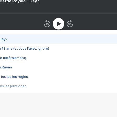
 Battle Royale - DayZ
 DayZ
 a 13 ans (et vous l'avez ignoré)
e (littéralement)
im Rayan
 toutes les règles
s les jeux vidéo
us choquant de Rockstar ? - Le scandale BULLY
e plus moche de Steam
du RÊVE tourne au CAUCHEMAR